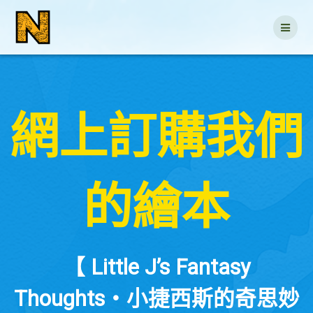
Skip
to
content
網上訂購我們
的繪本
【 Little J’s Fantasy
Thoughts・小捷西斯的奇思妙