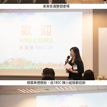
漸漸坐滿整個會場
頒獎典禮開始，由180C 陳小組致歡迎辭