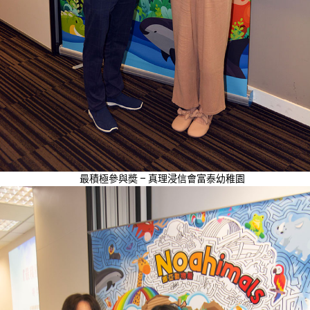
最積極參與奬 – 真理浸信會富泰幼稚園