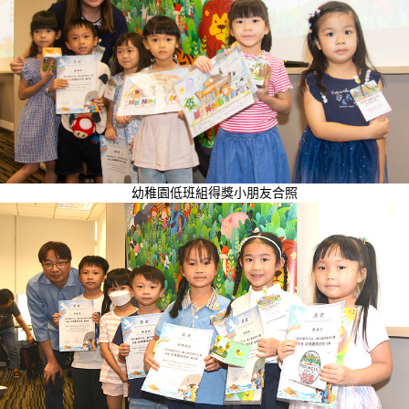
幼稚園低班組得獎小朋友合照