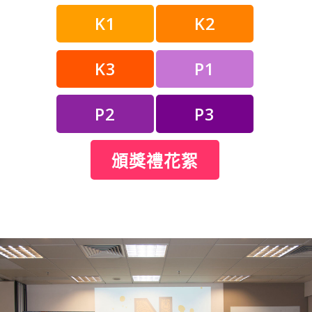
K1
K2
K3
P1
P2
P3
頒獎禮花絮