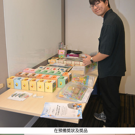
在預備奬狀及奬品