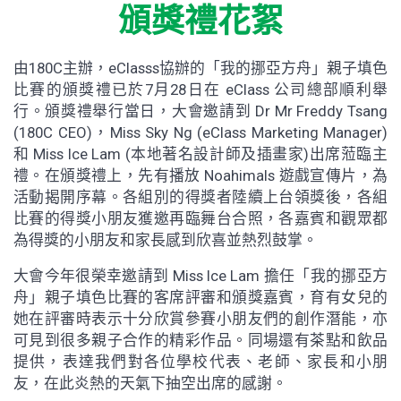
頒獎禮花絮
由180C主辦，eClasss協辦的「我的挪亞方舟」親子填色
比賽的頒獎禮已於7月28日在 eClass 公司總部順利舉
行。頒獎禮舉行當日，大會邀請到 Dr Mr Freddy Tsang
(180C CEO)，Miss Sky Ng (eClass Marketing Manager)
和 Miss Ice Lam (本地著名設計師及插畫家)出席蒞臨主
禮。在頒獎禮上，先有播放 Noahimals 遊戲宣傳片，為
活動揭開序幕。各組別的得獎者陸續上台領獎後，各組
比賽的得獎小朋友獲邀再臨舞台合照，各嘉賓和觀眾都
為得獎的小朋友和家長感到欣喜並熱烈鼓掌。
大會今年很榮幸邀請到 Miss Ice Lam 擔任「我的挪亞方
舟」親子填色比賽的客席評審和頒獎嘉賓，育有女兒的
她在評審時表示十分欣賞參賽小朋友們的創作潛能，亦
可見到很多親子合作的精彩作品。同場還有茶點和飲品
提供，表達我們對各位學校代表、老師、家長和小朋
友，在此炎熱的天氣下抽空出席的感謝。